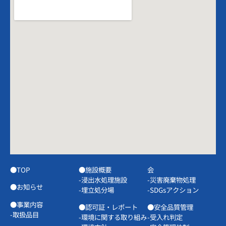
●TOP
●施設概要
会
-浸出水処理施設
-災害廃棄物処理
●お知らせ
-埋立処分場
-SDGsアクション
●事業内容
●認可証・レポート
●安全品質管理
-取扱品目
-環境に関する取り組み
-受入れ判定