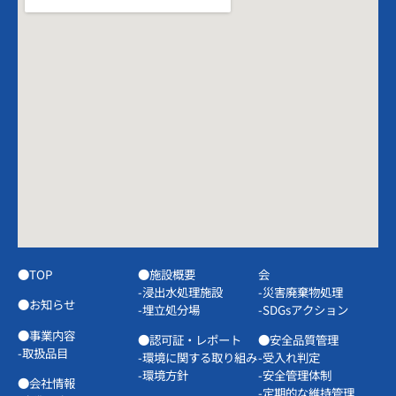
●TOP
●施設概要
会
-浸出水処理施設
-災害廃棄物処理
●お知らせ
-埋立処分場
-SDGsアクション
●事業内容
●認可証・レポート
●安全品質管理
-取扱品目
-環境に関する取り組み
-受入れ判定
-環境方針
-安全管理体制
●会社情報
-定期的な維持管理